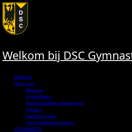
Ga
naar
de
inhoud
Welkom bij DSC Gymnast
Primair
Welkom
menu
Over ons
Bestuur
Vrijwilligers
Huishoudelijk regelement
Privacy
Gedragscode
Vertrouwenspersoon
LESAANBOD