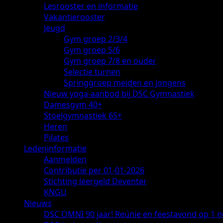
Lesrooster en informatie
Vakantierooster
Jeugd
Gym groep 2/3/4
Gym groep 5/6
Gym groep 7/8 en ouder
Selectie turnen
Springgroep meiden en jongens
Nieuw yoga-aanbod bij DSC Gymnastiek
Damesgym 40+
Stoelgymnastiek 65+
Heren
Pilates
Ledeninformatie
Aanmelden
Contributie per 01-01-2026
Stichting leergeld Deventer
KNGU
Nieuws
DSC OMNI 90 jaar! Reünie en feestavond op 1 n